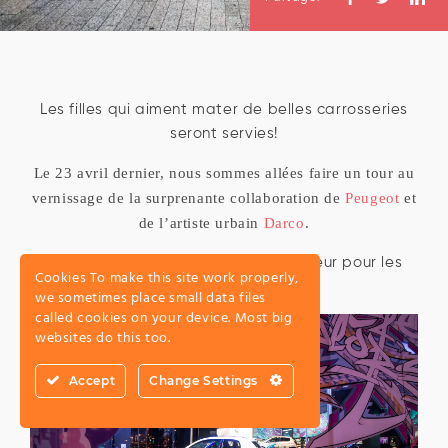
Les filles qui aiment mater de belles carrosseries
seront servies!
Le 23 avril dernier, nous sommes allées faire un tour au
vernissage de la surprenante collaboration de
Peugeot
et
de l’artiste urbain
Darco
.
« Urban Life in Colors », un pur bonheur pour les
Cookies To make this site work properly,
pupilles!
we sometimes place small data files
called cookies on your device. Most big
websites do this too.
Accept
Change Settings