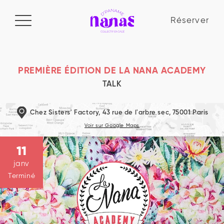
Réserver
Réserver
Manifeste
PREMIÈRE ÉDITION DE LA NANA ACADEMY
TALK
Le collectif
Chez Sisters' Factory, 43 rue de l'arbre sec, 75001 Paris
La Nana Academy
Voir sur Google Maps
Blog
11
janv
Terminé