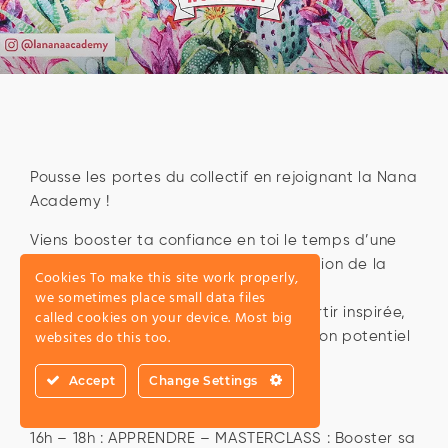
Pousse les portes du collectif en rejoignant la Nana
Academy !
Viens booster ta confiance en toi le temps d’une
après-midi à l’occasion de la 1ère édition de la
Cookies To make this site work properly,
Nana Academy. Avec une line-up 100%
we sometimes place small data files
empowerment, on te promet de ressortir inspirée,
called cookies on your device. Most big
websites do this too.
déterminée et prête à déployer tout ton potentiel
!
Accept
Change Settings
Au programme :
16h – 18h : APPRENDRE – MASTERCLASS : Booster sa