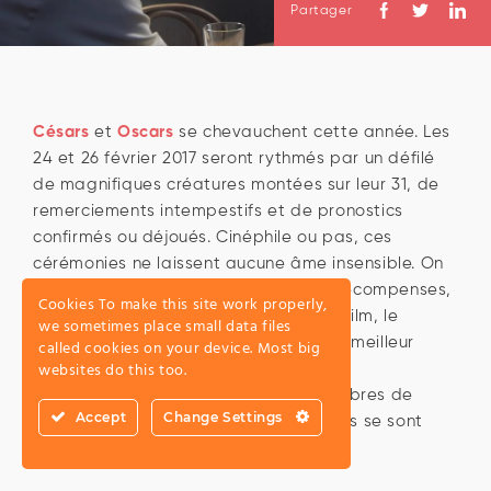
Partager
Césars
et
Oscars
se chevauchent cette année. Les
24 et 26 février 2017 seront rythmés par un défilé
de magnifiques créatures montées sur leur 31, de
remerciements intempestifs et de pronostics
confirmés ou déjoués. Cinéphile ou pas, ces
cérémonies ne laissent aucune âme insensible. On
ne vous citera pas toute la liste des récompenses,
Cookies To make this site work properly,
les plus importantes étant le meilleur film, le
we sometimes place small data files
meilleur acteur, la meilleure actrice, le meilleur
called cookies on your device. Most big
websites do this too.
réalisateur. Compétition, révélations,
consécrations : les comédiennes, membres de
Accept
Change Settings
notre communauté de Nanas acidulées se sont
prêtées au jeu des paris.