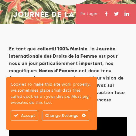
Partager
En tant que
collectif 100% féminin
, la
Journée
Internationale des Droits de la Femme
est pour
nous un jour particulièrement
important
, nos
magnifiques
Nanas d’Paname
ont donc tenu
à marquer le coup en vous donnant leur vision de
Cookies To make this site work properly,
cette journée (que vous pouvez retrouvez sur
we sometimes place small data files
notre
Facebook
) afin de montrer leur soutien face
called cookies on your device. Most big
aux difficultés que nous rencontrons encore
websites do this too.
aujourd’hui.
Accept
Change Settings