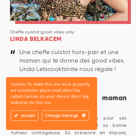
Cheffe cuistot good vibes only
LINDA BELKACEM
Une cheffe cuistot hors-pair et une
maman qui te donne des good vibes.
Linda Letscooktonite nous régale !
Cookies To make this site work properly,
we sometimes place small data files
called cookies on your device. Most big
Cuisinière de talent et maman
websites do this too.
courageuse avant tout
Accept
Change Settings
Linda est connue sur Instagram pour ses
délicieuses recettes de cuisine et sa bonne
humeur contagieuse. Sa présence en impose,