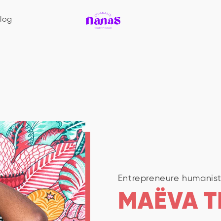
log
Entrepreneure humanis
MAËVA T