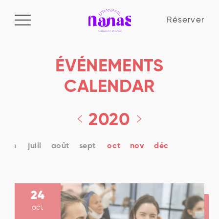
Réserver
Réserver
ÉVÉNEMENTS
Manifeste
CALENDAR
Le collectif
2020
La Nana Academy
Blog
juin
juill
août
sept
oct
nov
déc
24
oct