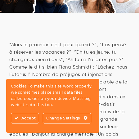
“Alors le prochain c’est pour quand ?”, “t’as pensé
à réserver les vacances ?”, “Oh tu es jeune, tu
changeras bien d’avis”, “Ah tu ne l’allaites pas ?”
Comme le dit si bien Fiona Schmidt : “Lâchez-nous
l’utérus !” Nombre de préjugés et injonctions
affirment que la féminité serait indissociable de la
Cookies To make this site work properly,
maternité. Dès l’enfance, les femmes sont
we sometimes place small data files
conditionnées pour devenir mère. Difficile dans ce
called cookies on your device. Most big
websites do this too.
contexte, de venir revendiquer son non-désir
d’enfant sans être jugé et subir les opinions de la
Accept
Change Settings
terre entière. Et une fois mère, c’est en grande
partie elles qui portent la vie du foyer sur leurs
épaules : bonjour la charge mentale ! Un poids