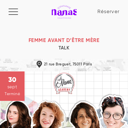
Réserver
Réserver
Manifeste
FEMME AVANT D’ÊTRE MÈRE
TALK
Le collectif
21 rue Breguet, 75011 Paris
La Nana Academy
30
Blog
sept
Terminé