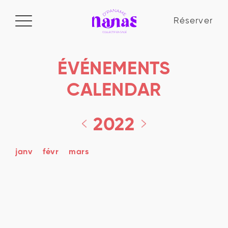
Réserver
Réserver
ÉVÉNEMENTS
Manifeste
CALENDAR
Le collectif
2022
La Nana Academy
Blog
janv
févr
mars