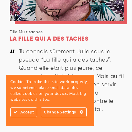
Fille Multitaches
LA FILLE QUI A DES TACHES
Tu connais sûrement Julie sous le
pseudo “La fille qui a des taches”.
Quand elle était plus jeune, ce
surnom lui collait à la peau. Mais au fil
Cookies To make this site work properly,
des ans, elle a décidé de s’en servir
we sometimes place small data files
pour raconter son histoire, sa
called cookies on your device. Most big
websites do this too.
différence et son combat contre le
harcèlement scolaire et digital.
Accept
Change Settings